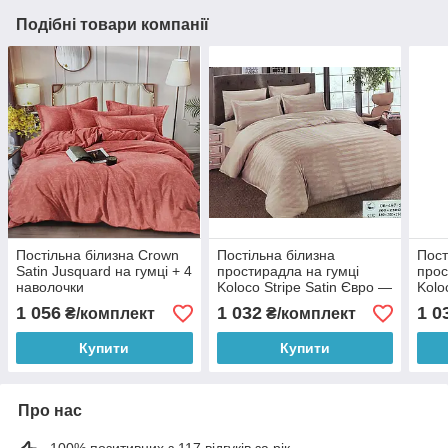
Подібні товари компанії
Постільна білизна Crown
Постільна білизна
Пост
Satin Jusquard на гумці + 4
простирадла на гумці
прос
наволочки
Koloco Stripe Satin Євро —
Kolo
Світлий беж
Світ
1 056
1 032
1 0
₴/комплект
₴/комплект
Купити
Купити
Про нас