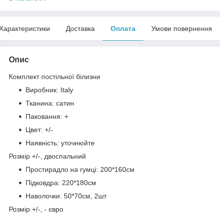
Характеристики
Доставка
Оплата
Умови повернення
Опис
Комплект постільної білизни
Виробник: Italy
Тканина: сатин
Паковання: +
Цвет: +/-
Наявність: уточнюйте
Розмір +/-, двоспальний
Простирадло на гумці: 200*160см
Підковдра: 220*180см
Наволочки: 50*70см, 2шт
Розмір +/-, - євро