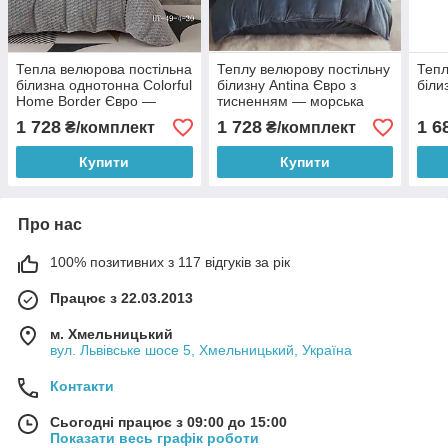
Тепла велюрова постільна
Теплу велюрову постільну
Тепл
білизна однотонна Colorful
білизну Antina Євро з
біли
Home Border Євро —
тисненням — морська
світло-сірий
хвиля
1 728
1 728
1 6
₴/комплект
₴/комплект
Купити
Купити
Про нас
100% позитивних з 117 відгуків за рік
Працює з 22.03.2013
м. Хмельницький
вул. Львівське шосе 5, Хмельницький, Україна
Контакти
Сьогодні працює з 09:00 до 15:00
Показати весь графік роботи