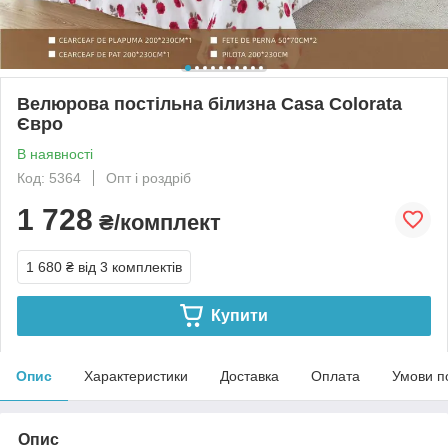
Велюрова постільна білизна Casa Colorata
Євро
В наявності
Код: 5364
Опт і роздріб
1 728
₴/комплект
1 680 ₴
від 3 комплектів
Купити
Опис
Характеристики
Доставка
Оплата
Умови п
Опис