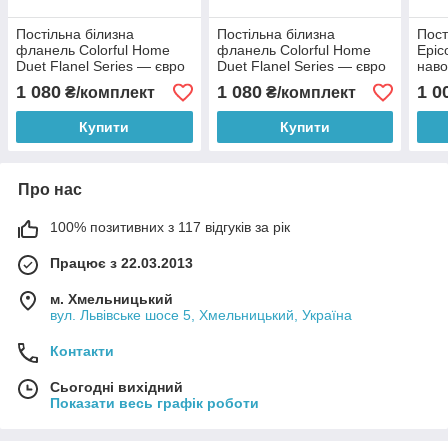
Постільна білизна
Постільна білизна
Пост
фланель Colorful Home
фланель Colorful Home
Epic
Duet Flanel Series — євро
Duet Flanel Series — євро
наво
розмір
розмір
1 080
1 080
1 0
₴/комплект
₴/комплект
Купити
Купити
Про нас
100% позитивних з 117 відгуків за рік
Працює з 22.03.2013
м. Хмельницький
вул. Львівське шосе 5, Хмельницький, Україна
Контакти
Сьогодні вихідний
Показати весь графік роботи