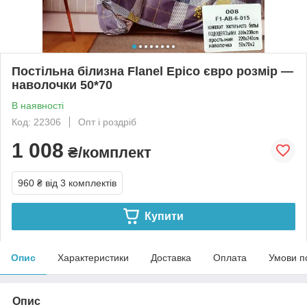
Постільна білизна Flanel Epico євро розмір —
наволочки 50*70
В наявності
Код: 22306
Опт і роздріб
1 008
₴/комплект
960 ₴
від 3 комплектів
Купити
Опис
Характеристики
Доставка
Оплата
Умови п
Опис