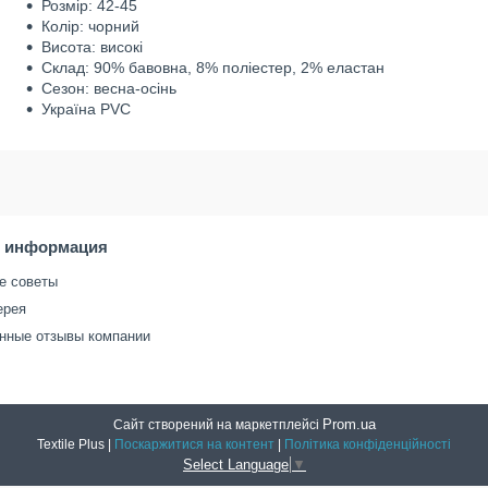
Розмір: 42-45
Колір: чорний
Висота: високі
Склад: 90% бавовна, 8% поліестер, 2% еластан
Сезон: весна-осінь
Україна PVC
я информация
е советы
ерея
нные отзывы компании
Prom.ua
Сайт створений на маркетплейсі
Textile Plus |
Поскаржитися на контент
|
Політика конфіденційності
Select Language
▼