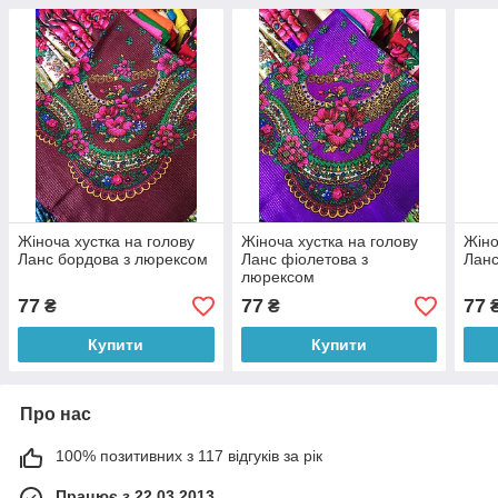
Жіноча хустка на голову
Жіноча хустка на голову
Жіно
Ланс бордова з люрексом
Ланс фіолетова з
Ланс
люрексом
77
77
77
₴
₴
Купити
Купити
Про нас
100% позитивних з 117 відгуків за рік
Працює з 22.03.2013