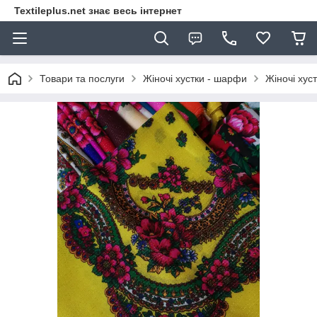
Textileplus.net знає весь інтернет
Товари та послуги
Жіночі хустки - шарфи
Жіночі хус