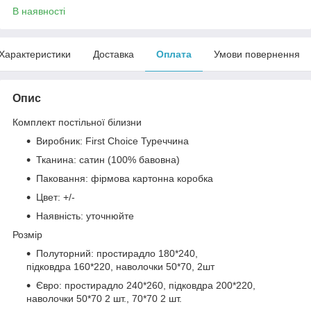
В наявності
Характеристики
Доставка
Оплата
Умови повернення
Опис
Комплект постільної білизни
Виробник: First Choice Туреччина
Тканина: сатин (100% бавовна)
Паковання: фірмова картонна коробка
Цвет: +/-
Наявність: уточнюйте
Розмір
Полуторний: простирадло 180*240,
підковдра 160*220, наволочки 50*70, 2шт
Євро: простирадло 240*260, підковдра 200*220,
наволочки 50*70 2 шт., 70*70 2 шт.