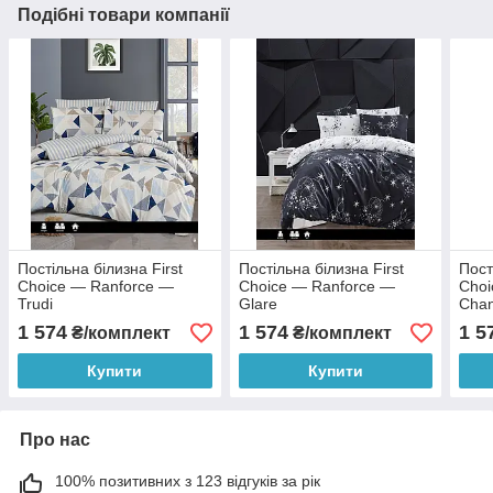
Подібні товари компанії
Постільна білизна First
Постільна білизна First
Пост
Choice — Ranforce —
Choice — Ranforce —
Choi
Trudi
Glare
Cha
1 574
1 574
1 5
₴/комплект
₴/комплект
Купити
Купити
Про нас
100% позитивних з 123 відгуків за рік