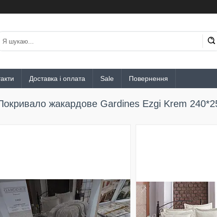
акти
Доставка і оплата
Sale
Повернення
Покривало жакардове Gardines Ezgi Krem 240*2