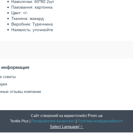
Наволочки: 60*80 2шт
Паковання: картонна
Цвет: +/-
Тканина: жакард
Виробник: Туреччина
Наявність: уточнюйте
я информация
е советы
ерея
нные отзывы компании
Prom.ua
Сайт створений на маркетплейсі
Textile Plus |
Поскаржитися на контент
|
Політика конфіденційності
Select Language
▼