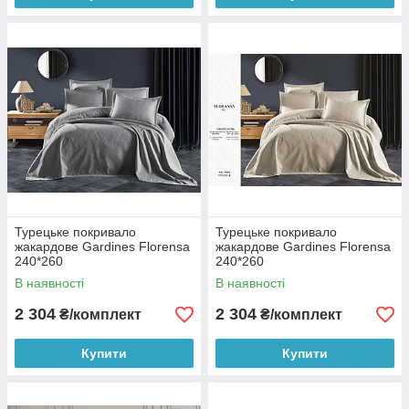
Турецьке покривало
Турецьке покривало
жакардове Gardines Florensa
жакардове Gardines Florensa
240*260
240*260
В наявності
В наявності
2 304
2 304
₴/комплект
₴/комплект
Купити
Купити