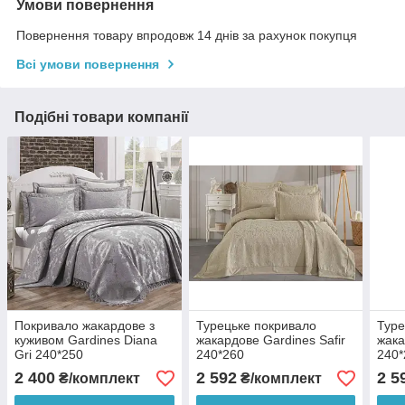
Умови повернення
Повернення товару впродовж 14 днів за рахунок покупця
Всі умови повернення
Подібні товари компанії
Покривало жакардове з
Турецьке покривало
Туре
куживом Gardines Diana
жакардове Gardines Safir
жака
Gri 240*250
240*260
240*
2 400
2 592
2 5
₴/комплект
₴/комплект