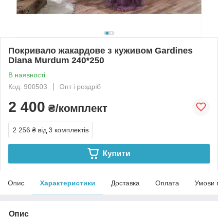
Покривало жакардове з куживом Gardines
Diana Murdum 240*250
В наявності
Код: 900503
Опт і роздріб
2 400
₴/комплект
2 256 ₴
від 3 комплектів
Купити
Опис
Характеристики
Доставка
Оплата
Умови 
Опис