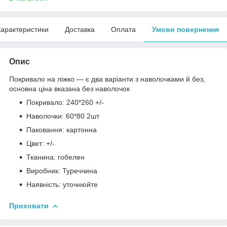
арактеристики
Доставка
Оплата
Умови повернення
Опис
Покривало на ліжко — є два варіанти з наволочками й без,
основна ціна вказана без наволочок
Покривало: 240*260 +/-
Наволочки: 60*80 2шт
Паковання: картонна
Цвет: +/-
Тканина: гобелен
Виробник: Туреччина
Наявність: уточнюйте
Приховати