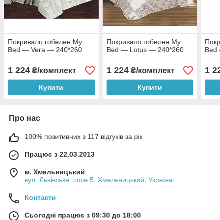
Покривало гобелен My
Покривало гобелен My
Покр
Bed — Vera — 240*260
Bed — Lotus — 240*260
Bed 
1 224
1 224
1 2
₴/комплект
₴/комплект
Купити
Купити
Про нас
100% позитивних з 117 відгуків за рік
Працює з 22.03.2013
м. Хмельницький
вул. Львівське шосе 5, Хмельницький, Україна
Контакти
Сьогодні працює з 09:30 до 18:00