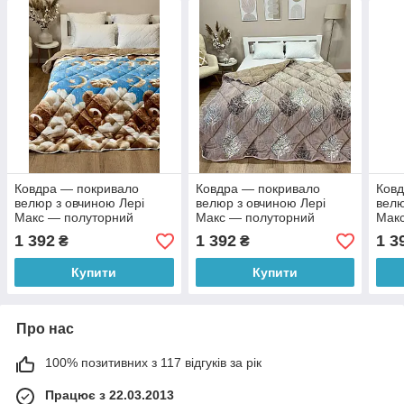
Ковдра — покривало
Ковдра — покривало
Ковд
велюр з овчиною Лері
велюр з овчиною Лері
велю
Макс — полуторний
Макс — полуторний
Мак
розмір 150*210
розмір 150*210
розм
1 392
1 392
1 3
₴
₴
Купити
Купити
Про нас
100% позитивних з 117 відгуків за рік
Працює з 22.03.2013