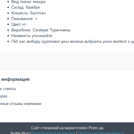
Вид ткани: махра
Склад: бамбук
Кількість: 6шт/пач
Паковання: +
Цвет:+/-
Виробник: Cestepe Туреччина
Наявність уточнюйте
Під час вибору гуртової ціни можна вибрати різні моделі з ц
я информация
е советы
ерея
нные отзывы компании
Prom.ua
Сайт створений на маркетплейсі
Textile Plus |
Поскаржитися на контент
|
Політика конфіденційності