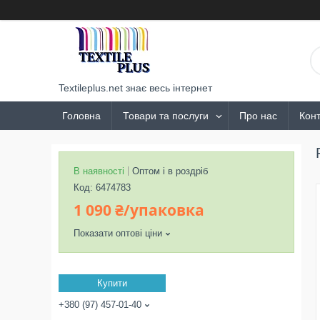
Textileplus.net знає весь інтернет
Головна
Товари та послуги
Про нас
Конт
В наявності
Оптом і в роздріб
Код:
6474783
1 090 ₴/упаковка
Показати оптові ціни
Купити
+380 (97) 457-01-40