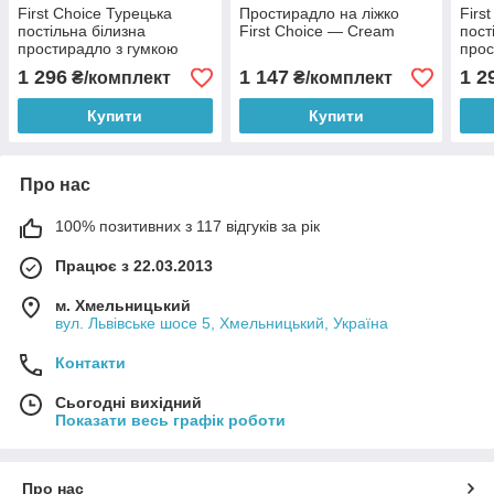
First Choice Турецька
Простирадло на ліжко
Firs
постільна білизна
First Choice — Cream
пост
простирадло з гумкою
прос
Ranforce Homesko - Mary
Ranf
1 296
1 147
1 2
₴/комплект
₴/комплект
Gray
Gre
Купити
Купити
Про нас
100% позитивних з 117 відгуків за рік
Працює з 22.03.2013
м. Хмельницький
вул. Львівське шосе 5, Хмельницький, Україна
Контакти
Сьогодні вихідний
Показати весь графік роботи
Про нас