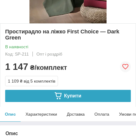
Простирадло на ліжко First Choice — Dark
Green
В наявності
Код: SP-211
Опт і роздріб
1 147
₴/комплект
1 109 ₴
від 5 комплектів
Купити
Опис
Характеристики
Доставка
Оплата
Умови п
Опис