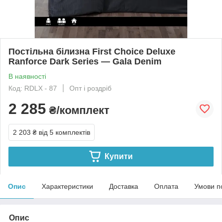
Постільна білизна First Choice Deluxe
Ranforce Dark Series — Gala Denim
В наявності
Код: RDLX - 87
Опт і роздріб
2 285
₴/комплект
2 203 ₴
від 5 комплектів
Купити
Опис
Характеристики
Доставка
Оплата
Умови п
Опис