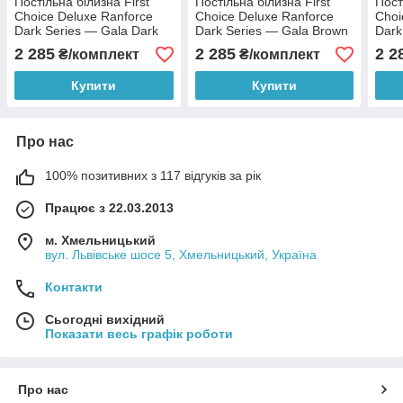
Постільна білизна First
Постільна білизна First
Пост
Choice Deluxe Ranforce
Choice Deluxe Ranforce
Choi
Dark Series — Gala Dark
Dark Series — Gala Brown
Dark
Green
2 285
2 285
2 2
₴/комплект
₴/комплект
Купити
Купити
Про нас
100% позитивних з 117 відгуків за рік
Працює з 22.03.2013
м. Хмельницький
вул. Львівське шосе 5, Хмельницький, Україна
Контакти
Сьогодні вихідний
Показати весь графік роботи
Про нас