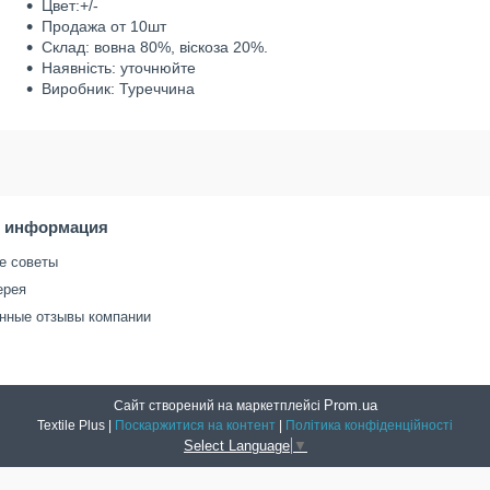
Цвет:+/-
Продажа от 10шт
Склад: вовна 80%, віскоза 20%.
Наявність: уточнюйте
Виробник: Туреччина
я информация
е советы
ерея
нные отзывы компании
Prom.ua
Сайт створений на маркетплейсі
Textile Plus |
Поскаржитися на контент
|
Політика конфіденційності
Select Language
▼