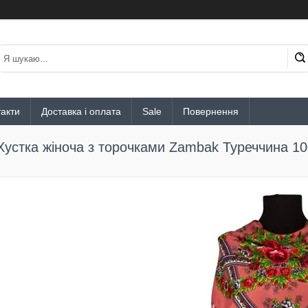
акти
Доставка і оплата
Sale
Повернення
Хустка жіноча з торочками Zambak Туреччина 1