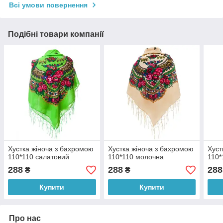
Всі умови повернення
Подібні товари компанії
Хустка жіноча з бахромою
Хустка жіноча з бахромою
Хуст
110*110 салатовий
110*110 молочна
110*
288
288
288
₴
₴
Купити
Купити
Про нас