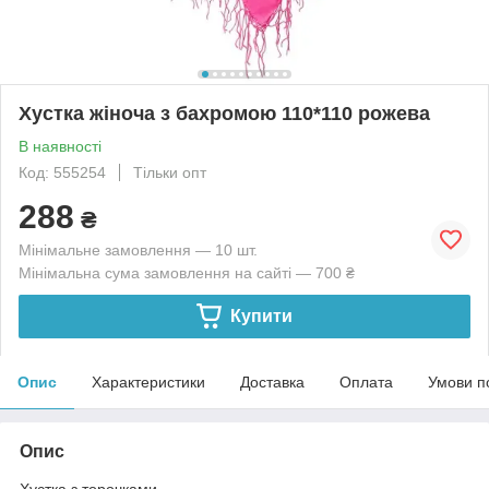
Хустка жіноча з бахромою 110*110 рожева
В наявності
Код: 555254
Тільки опт
288
₴
Мінімальне замовлення — 10 шт.
Мінімальна сума замовлення на сайті — 700 ₴
Купити
Опис
Характеристики
Доставка
Оплата
Умови п
Опис
Хустка з торочками