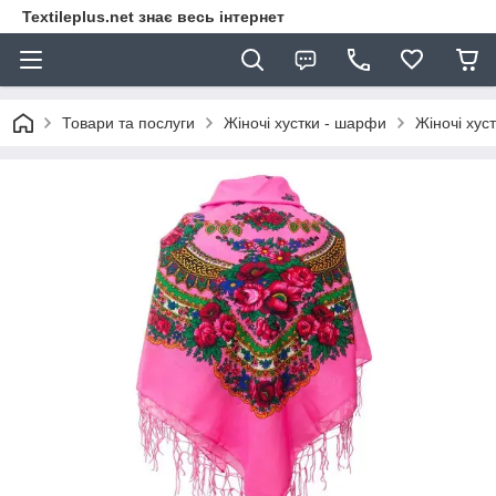
Textileplus.net знає весь інтернет
Товари та послуги
Жіночі хустки - шарфи
Жіночі хус