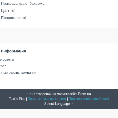
Прикраса краю: бахрома
Цвет: +/-
Продаж асорті
я информация
е советы
ерея
нные отзывы компании
Prom.ua
Сайт створений на маркетплейсі
Textile Plus |
Поскаржитися на контент
|
Політика конфіденційності
Select Language
▼