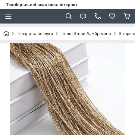
Textileplus.net знає весь інтернет
Товари та послуги
Тюль Штори Ламбрекени
Штори н