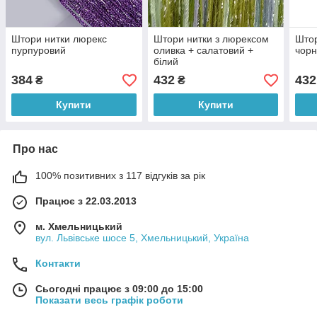
Штори нитки люрекс
Штори нитки з люрексом
Штор
пурпуровий
оливка + салатовий +
чорн
білий
384
432
432
₴
₴
Купити
Купити
Про нас
100% позитивних з 117 відгуків за рік
Працює з 22.03.2013
м. Хмельницький
вул. Львівське шосе 5, Хмельницький, Україна
Контакти
Сьогодні працює з 09:00 до 15:00
Показати весь графік роботи