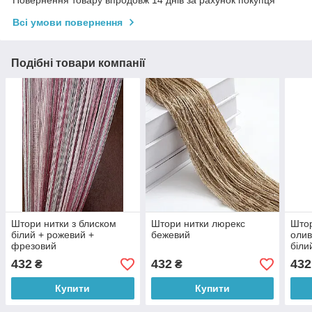
Всі умови повернення
Подібні товари компанії
Штори нитки з блиском
Штори нитки люрекс
Штор
білий + рожевий +
бежевий
олив
фрезовий
біли
432
432
432
₴
₴
Купити
Купити