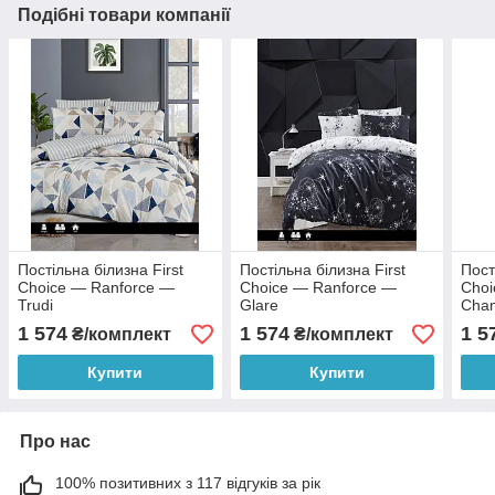
Подібні товари компанії
Постільна білизна First
Постільна білизна First
Пост
Choice — Ranforce —
Choice — Ranforce —
Choi
Trudi
Glare
Cha
1 574
1 574
1 5
₴/комплект
₴/комплект
Купити
Купити
Про нас
100% позитивних з 117 відгуків за рік