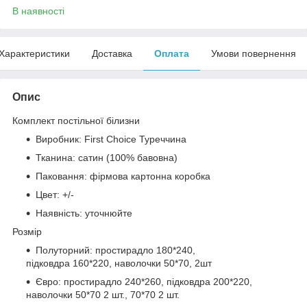
В наявності
Характеристики
Доставка
Оплата
Умови повернення
Опис
Комплект постільної білизни
Виробник: First Choice Туреччина
Тканина: сатин (100% бавовна)
Паковання: фірмова картонна коробка
Цвет: +/-
Наявність: уточнюйте
Розмір
Полуторний: простирадло 180*240,
підковдра 160*220, наволочки 50*70, 2шт
Євро: простирадло 240*260, підковдра 200*220,
наволочки 50*70 2 шт., 70*70 2 шт.