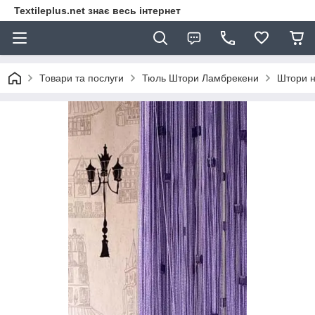
Textileplus.net знає весь інтернет
Товари та послуги
Тюль Штори Ламбрекени
Штори н