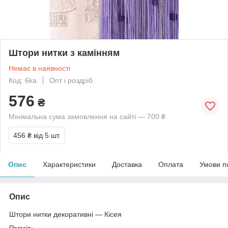
Штори нитки з камінням
Немає в наявності
Код: 6ka
Опт і роздріб
576
₴
Мінімальна сума замовлення на сайті — 700 ₴
456 ₴
від 5 шт.
Опис
Характеристики
Доставка
Оплата
Умови п
Опис
Штори нитки декоративні — Кісея
Розмір: