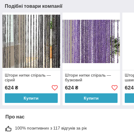
Подібні товари компанії
Штори нитки спіраль —
Штори нитки спіраль —
Штор
сірий
бузковий
шам
624
624
624
₴
₴
Купити
Купити
Про нас
100% позитивних з 117 відгуків за рік