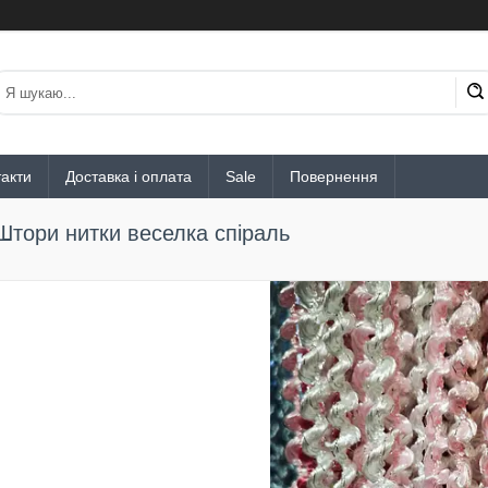
акти
Доставка і оплата
Sale
Повернення
Штори нитки веселка спіраль