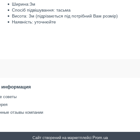
Ширина:3м
Спосіб підвішування: тасьма
Висота: 3м (підрізаються під потрібний Вам розмір)
Наявність: уточнюйте
я информация
е советы
ерея
нные отзывы компании
Prom.ua
Сайт створений на маркетплейсі