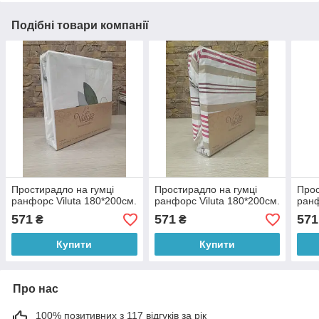
Подібні товари компанії
Простирадло на гумці
Простирадло на гумці
Прос
ранфорс Viluta 180*200см.
ранфорс Viluta 180*200см.
ранф
571
571
571
₴
₴
Купити
Купити
Про нас
100% позитивних з 117 відгуків за рік