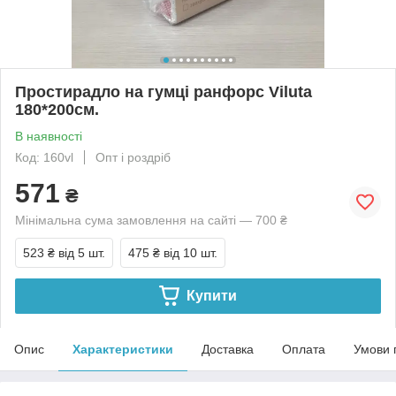
Простирадло на гумці ранфорс Viluta
180*200см.
В наявності
Код: 160vl
Опт і роздріб
571
₴
Мінімальна сума замовлення на сайті — 700 ₴
523 ₴
від 5 шт.
475 ₴
від 10 шт.
Купити
Опис
Характеристики
Доставка
Оплата
Умови 