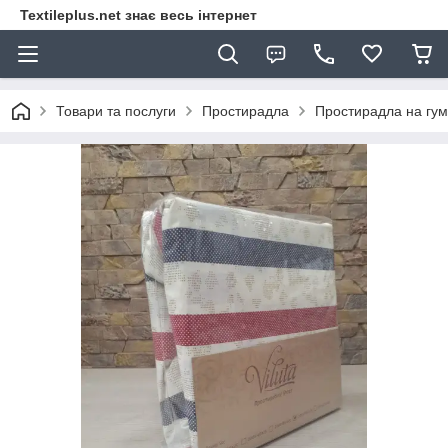
Textileplus.net знає весь інтернет
Товари та послуги
Простирадла
Простирадла на гум