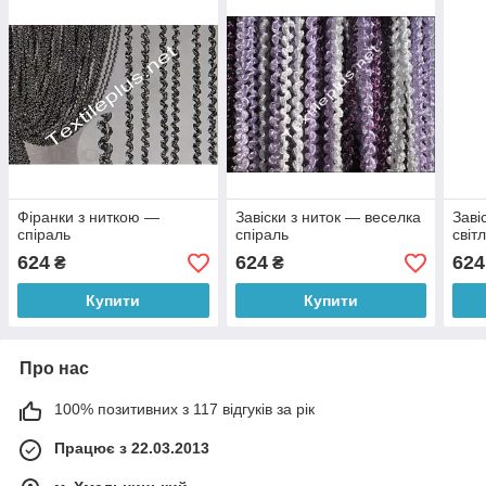
Фіранки з ниткою —
Завіски з ниток — веселка
Заві
спіраль
спіраль
світ
624
624
624
₴
₴
Купити
Купити
Про нас
100% позитивних з 117 відгуків за рік
Працює з 22.03.2013