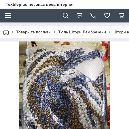
Textileplus.net знає весь інтернет
Товари та послуги
Тюль Штори Ламбрекени
Штори н