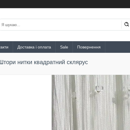
акти
Доставка і оплата
Sale
Повернення
Штори нитки квадратний склярус