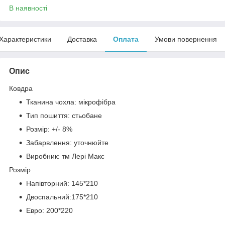
В наявності
Характеристики
Доставка
Оплата
Умови повернення
Опис
Ковдра
Тканина чохла: мікрофібра
Тип пошиття: стьобане
Розмір: +/- 8%
Забарвлення: уточнюйте
Виробник: тм Лері Макс
Розмір
Напівторний: 145*210
Двоспальний:175*210
Евро: 200*220