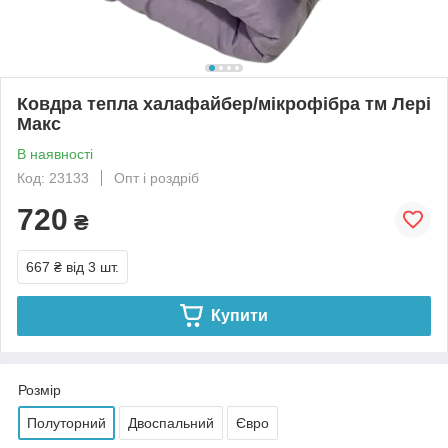
Ковдра тепла халафайбер/мікрофібра тм Лері
Макс
В наявності
Код: 23133
Опт і роздріб
720
₴
667 ₴
від 3 шт.
Купити
Розмір
Полуторний
Двоспальний
Євро