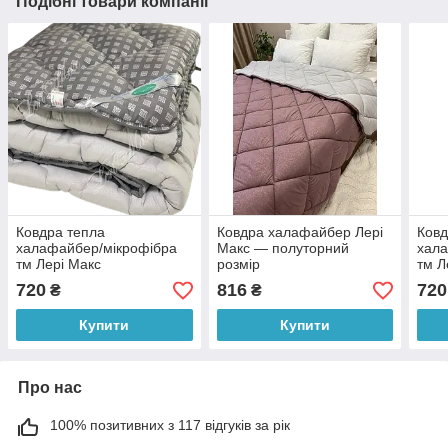
Подібні товари компанії
Ковдра тепла
Ковдра халафайбер Лері
Ковд
халафайбер/мікрофібра
Макс — полуторний
хала
тм Лері Макс
розмір
тм Л
720
816
720
₴
₴
Купити
Купити
Про нас
100% позитивних з 117 відгуків за рік